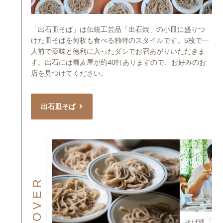
「出石皿そば」は伝統工芸品「出石焼」の小皿に盛りつ
けた皿そばを何枚も食べる独特のスタイルです。5枚で一
人前で薬味と徳利に入ったダシでお召あがりいただきま
す。出石には蕎麦屋が約40軒ありますので、お好みのお
店を見つけてください。
出石皿そば
DISCOVER
そば処「出