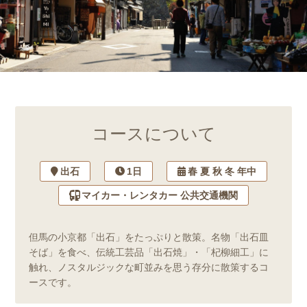
コースについて
出石
1日
春 夏 秋 冬 年中
マイカー・レンタカー 公共交通機関
但馬の小京都「出石」をたっぷりと散策。名物「出石皿
そば」を食べ、伝統工芸品「出石焼」・「杞柳細工」に
触れ、ノスタルジックな町並みを思う存分に散策するコ
ースです。