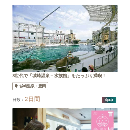
3世代で「城崎温泉＋水族館」をたっぷり満喫！
城崎温泉
豊岡
2日間
日数：
年中