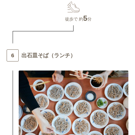
5
徒歩で 約
分
出石皿そば（ランチ）