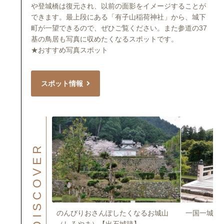
や登城橋は復元され、以前の面影をイメージすることが
できます。最上段にある「有子山稲荷神社」から、城下
町が一望できるので、ぜひご覧ください。また参道の37
基の鳥居も写真に収めたくなるスポットです。
★おすすめ写真スポット
スポット情報
DISCOVER
城【出石城跡】
のんびりおさんぽしたくなるお城山
一国一城、