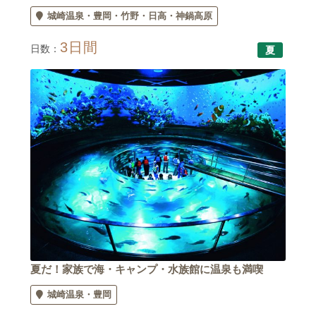
城崎温泉
豊岡
竹野
日高・神鍋高原
3日間
日数：
夏
夏だ！家族で海・キャンプ・水族館に温泉も満喫
城崎温泉
豊岡