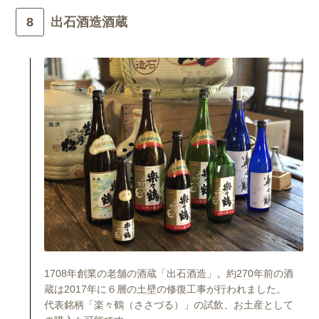
出石酒造酒蔵
1708年創業の老舗の酒蔵「出石酒造」。約270年前の酒
蔵は2017年に６層の土壁の修復工事が行われました。
代表銘柄「楽々鶴（ささづる）」の試飲、お土産として