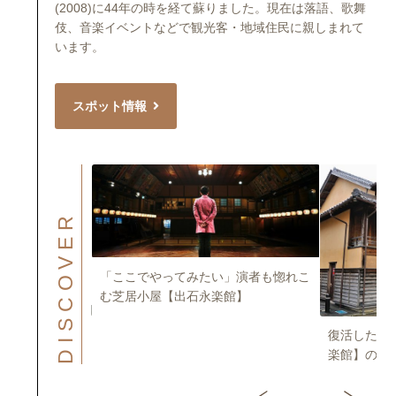
(2008)に44年の時を経て蘇りました。現在は落語、歌舞
伎、音楽イベントなどで観光客・地域住民に親しまれて
います。
スポット情報
DISCOVER
「ここでやってみたい」演者も惚れこ
む芝居小屋【出石永楽館】
居⼩屋【出⽯永
復活した近
る
楽館】の歴