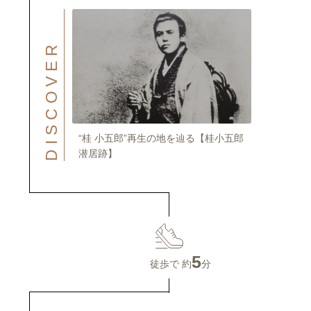
DISCOVER
“桂 小五郎”再生の地を辿る【桂小五郎
潜居跡】
5
徒歩で 約
分