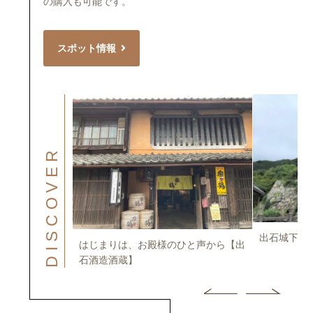
の購入も可能です。
スポット情報
DISCOVER
出石城下町
はじまりは、お殿様のひと声から【出
ズパ -ほろよ
石酒造酒蔵】