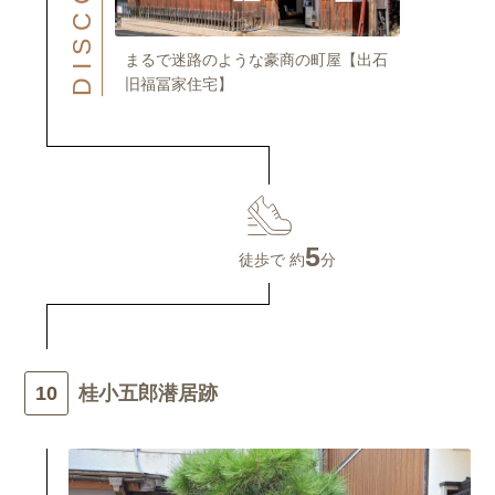
まるで迷路のような豪商の町屋【出石
旧福冨家住宅】
5
徒歩で 約
分
桂小五郎潜居跡