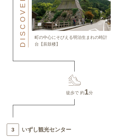
DISCOVER
町の中心にそびえる明治生まれの時計
台【辰鼓楼】
1
徒歩で 約
分
いずし観光センター