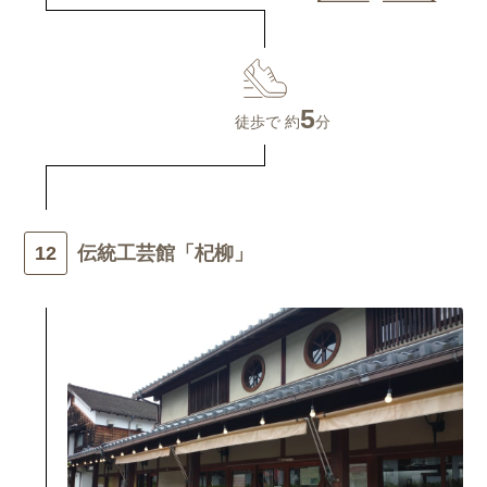
5
徒歩で 約
分
伝統工芸館「杞柳」