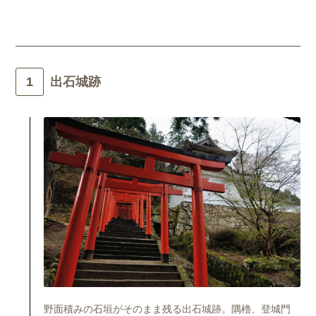
出石城跡
野面積みの石垣がそのまま残る出石城跡。隅櫓、登城門