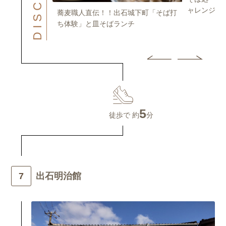
ャレンジ！
りを楽しむ～出
蕎麦職人直伝！！出石城下町「そば打
ち十割そば体験
ち体験」と皿そばランチ
5
徒歩で 約
分
出石明治館