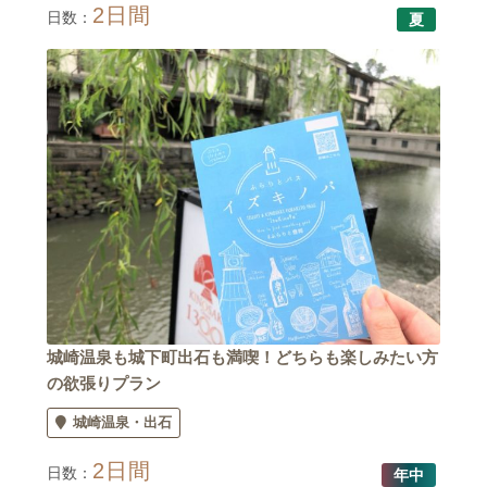
2日間
日数：
夏
城崎温泉も城下町出石も満喫！どちらも楽しみたい方
の欲張りプラン
城崎温泉
出石
2日間
日数：
年中