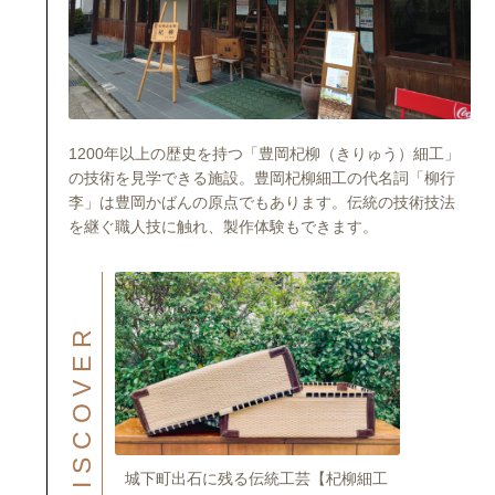
1200年以上の歴史を持つ「豊岡杞柳（きりゅう）細工」
の技術を見学できる施設。豊岡杞柳細工の代名詞「柳行
李」は豊岡かばんの原点でもあります。伝統の技術技法
を継ぐ職人技に触れ、製作体験もできます。
DISCOVER
城下町出石に残る伝統工芸【杞柳細工