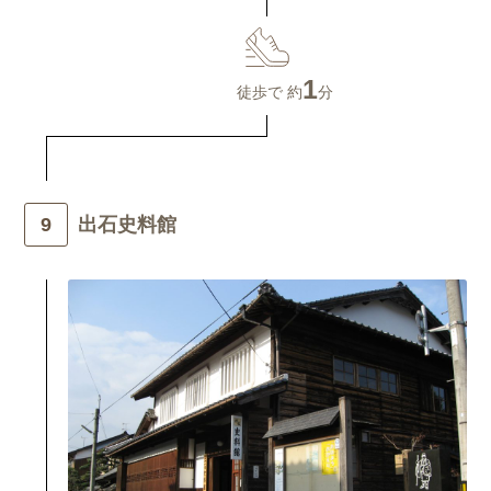
1
徒歩で 約
分
出石史料館