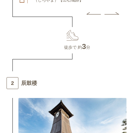
（しろやま）【出石城跡】
3
徒歩で 約
分
辰鼓楼