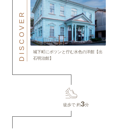
DISCOVER
城下町にポツンと佇む水色の洋館【出
石明治館】
3
徒歩で 約
分