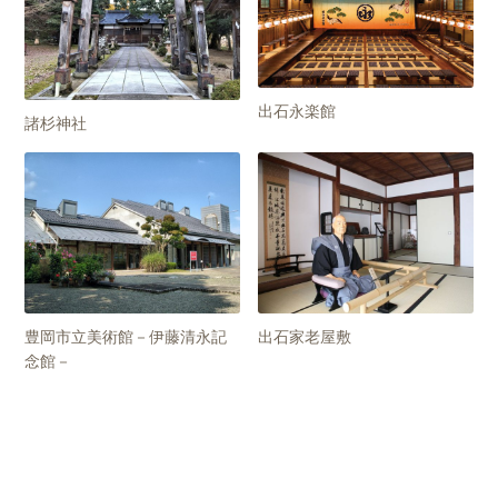
出石永楽館
諸杉神社
豊岡市立美術館－伊藤清永記
出石家老屋敷
念館－