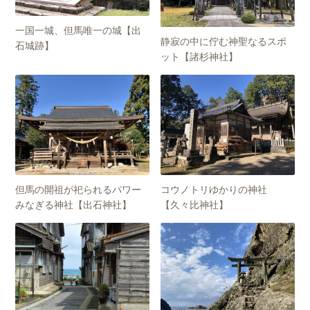
一国一城、但馬唯一の城【出
静寂の中に佇む神聖なるスポ
石城跡】
ット【諸杉神社】
但馬の開祖が祀られるパワー
コウノトリゆかりの神社
みなぎる神社【出石神社】
【久々比神社】