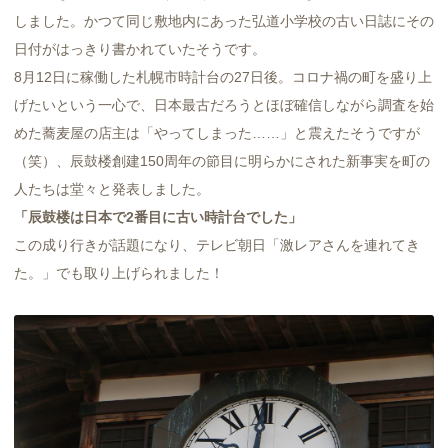
しました。かつて同じ敷地内にあった弘道小学校の古い日誌にその
日付がはっきり書かれていたそうです。
8月12日に稼働した札幌市時計台の27日後。コロナ禍の町を盛り上
げたいという一心で、日本最古だろうとほぼ確信しながら調査を始
めた蕎麦屋の店主は「やってしまった……」と震えたそうですが
（笑）、辰鼓楼創建150周年の節目に明らかにされた新事実を町の
人たちは堂々と発表しました。
「辰鼓楼は日本で2番目に古い時計台でした」
この成り行きが話題になり、テレビ朝日「激レアさんを連れてき
た。」でも取り上げられました！