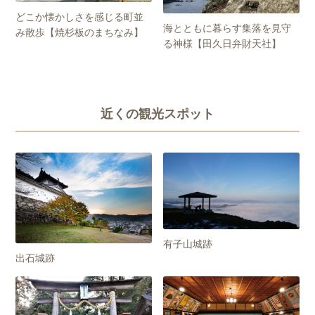
どこか懐かしさを感じる町並
海とともに暮らす集落を見守
み散歩【焼杉板のまちなみ】
る神様【田久日弁財天社】
近くの観光スポット
有子山城跡
出石城跡