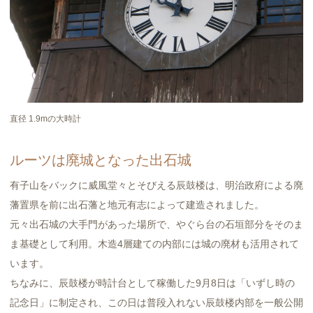
直径 1.9mの大時計
ルーツは廃城となった出石城
有子山をバックに威風堂々とそびえる辰鼓楼は、明治政府による廃
藩置県を前に出石藩と地元有志によって建造されました。
元々出石城の大手門があった場所で、やぐら台の石垣部分をそのま
ま基礎として利用。木造4層建ての内部には城の廃材も活用されて
います。
ちなみに、辰鼓楼が時計台として稼働した9月8日は「いずし時の
記念日」に制定され、この日は普段入れない辰鼓楼内部を一般公開