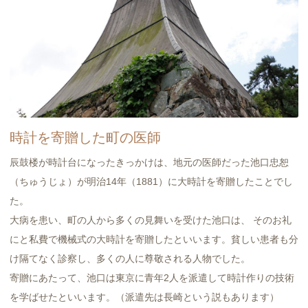
時計を寄贈した町の医師
辰鼓楼が時計台になったきっかけは、地元の医師だった池口忠恕
（ちゅうじょ）が明治14年（1881）に大時計を寄贈したことでし
た。
大病を患い、町の人から多くの見舞いを受けた池口は、 そのお礼
にと私費で機械式の大時計を寄贈したといいます。貧しい患者も分
け隔てなく診察し、多くの人に尊敬される人物でした。
寄贈にあたって、池口は東京に青年2人を派遣して時計作りの技術
を学ばせたといいます。（派遣先は長崎という説もあります）