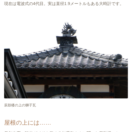
現在は電波式の4代目。実は直径1.9メートルもある大時計です。
辰鼓楼の上の獅子瓦
屋根の上には……