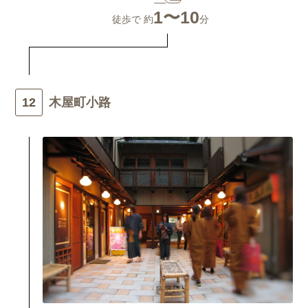
1〜10
徒歩で 約
分
木屋町小路