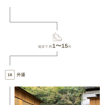
1〜15
徒歩で 約
分
外湯