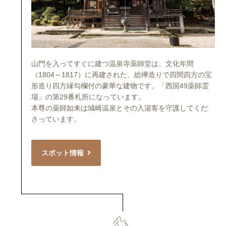
山門を入ってすぐに建つ温泉寺薬師堂は、文化年間
（1804～1817）に再建された、総欅造りで四間四方の宝
形造り四方縁勾欄付の豪華な建物です。「西国49薬師霊
場」の第29番札所になっています。
本尊の薬師如来は城崎温泉とその入湯客を守護してくだ
さっています。
スポット情報