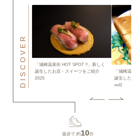
DISCOVER
OT !!」新しく
「城崎温泉街 HOT SPOT !!」新しく
「城崎温泉街 
ツをご紹介
誕生したお店・スイーツをご紹介
誕生したお
2025
vol2
10
徒歩で 約
分