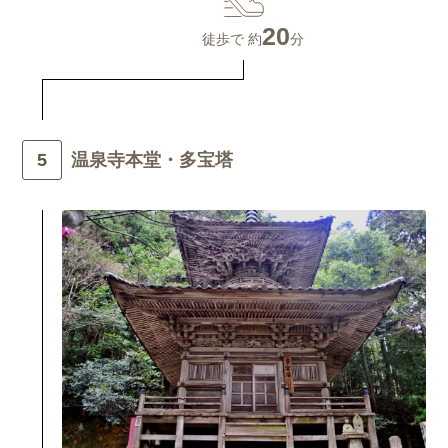
20
徒歩で 約
分
温泉寺本堂・多宝塔