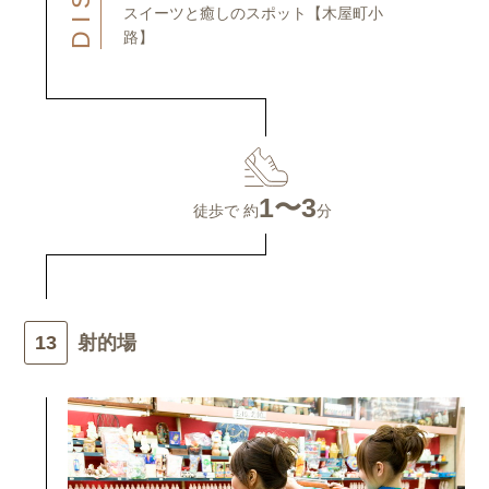
スイーツと癒しのスポット【木屋町小
路】
1〜3
徒歩で 約
分
射的場