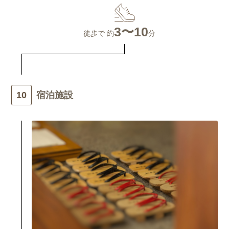
3〜10
徒歩で 約
分
宿泊施設