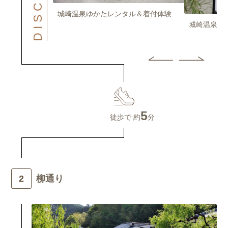
城崎温泉ゆかたレンタル＆着付体験
クトゥク）で行
城崎温泉街
び” ！
5
徒歩で 約
分
柳通り