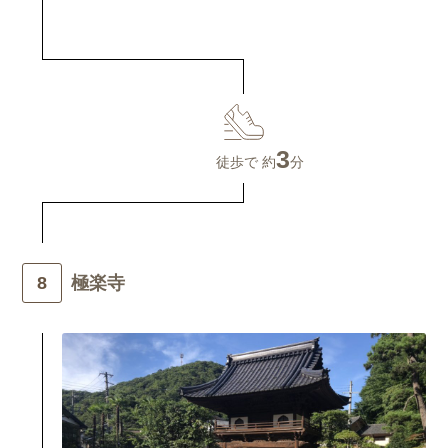
3
徒歩で 約
分
極楽寺