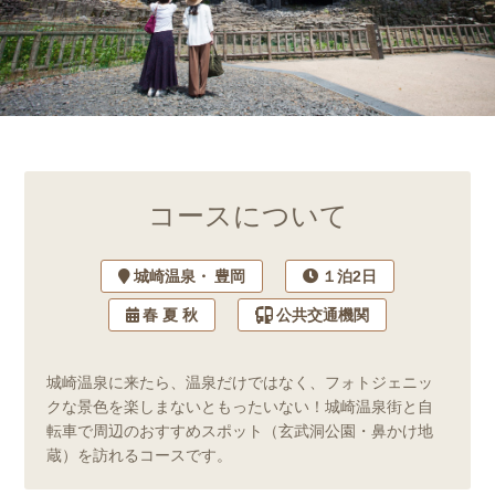
コースについて
城崎温泉
豊岡
１泊2日
春 夏 秋
公共交通機関
城崎温泉に来たら、温泉だけではなく、フォトジェニッ
クな景色を楽しまないともったいない！城崎温泉街と自
転車で周辺のおすすめスポット（玄武洞公園・鼻かけ地
蔵）を訪れるコースです。