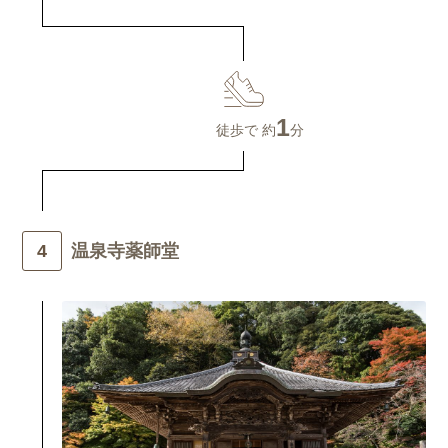
1
徒歩で 約
分
温泉寺薬師堂