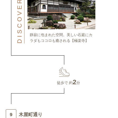
DISCOVER
静寂に包まれた空間。美しい石庭にカ
ラダもココロも癒される【極楽寺】
2
徒歩で 約
分
木屋町通り