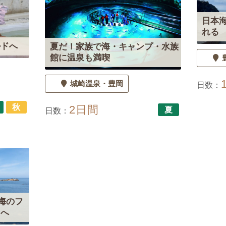
日本
れる
ルドへ
夏だ！家族で海・キャンプ・水族
館に温泉も満喫
城崎温泉
豊岡
日数：
秋
2日間
夏
日数：
海のフ
トへ