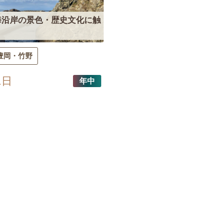
海沿岸の景色・歴史文化に触
豊岡
竹野
1日
年中