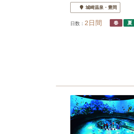
城崎温泉
豊岡
2日間
春
夏
日数：