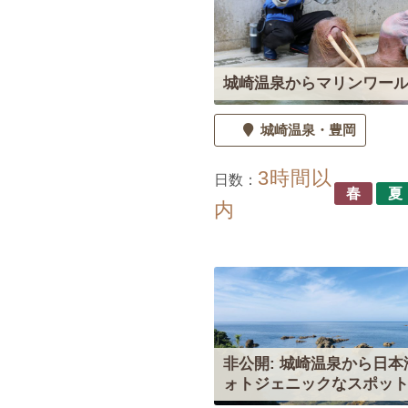
城崎温泉からマリンワー
城崎温泉
豊岡
3時間以
日数：
春
夏
内
非公開: 城崎温泉から日本
ォトジェニックなスポッ