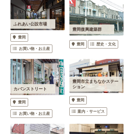
ふれあい公設市場
豊岡復興建築群
豊岡
豊岡
歴史・文化
お買い物・お土産
豊岡市立まちなかステー
ション
カバンストリート
豊岡
豊岡
案内・サービス
お買い物・お土産