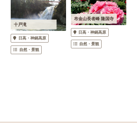
布金山長者峰 隆国寺
十戸滝
日高・神鍋高原
日高・神鍋高原
自然・景観
自然・景観