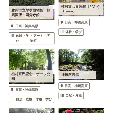
植村直己冒険館（どんぐ
豊岡市立歴史博物館 但
りbase）
馬国府・国分寺館
日高・神鍋高原
日高・神鍋高原
体験・学び
体験・学
アート・博
び
物館
植村直己記念スポーツ公
神鍋溶岩流
園
日高・神鍋高原
日高・神鍋高原
自然・景観
自然・景観
体験・学び