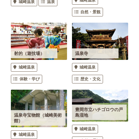
城崎温泉
城崎温泉
温泉
自然・景観
温泉寺
射的（遊技場）
城崎温泉
城崎温泉
歴史・文化
体験・学び
豊岡市立ハチゴロウの戸
島湿地
温泉寺宝物館（城崎美術
館）
城崎温泉
城崎温泉