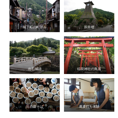
城下町の町並み
辰鼓楼
出石城跡
稲荷神社の鳥居
出石皿そば
蕎麦打ち体験