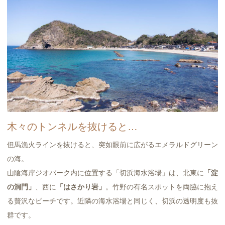
木々のトンネルを抜けると…
但馬漁火ラインを抜けると、突如眼前に広がるエメラルドグリーン
の海。
山陰海岸ジオパーク内に位置する「切浜海水浴場」は、北東に
「淀
の洞門」
、西に
「はさかり岩」
。竹野の有名スポットを両脇に抱え
る贅沢なビーチです。近隣の海水浴場と同じく、切浜の透明度も抜
群です。