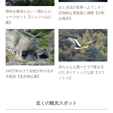
おとぎ話の世界へようこそ！
期待を裏切らない！隠れたビ
圧倒的な景観美に感嘆【日和
ュースポット【ジャジャ山公
山海岸】
園】
赤ちゃんも運べそう!?翼を広
160万年かけて自然が作り出す
げたダイナミックな姿【コウ
大彫刻【玄武洞公園】
ノトリ】
近くの観光スポット