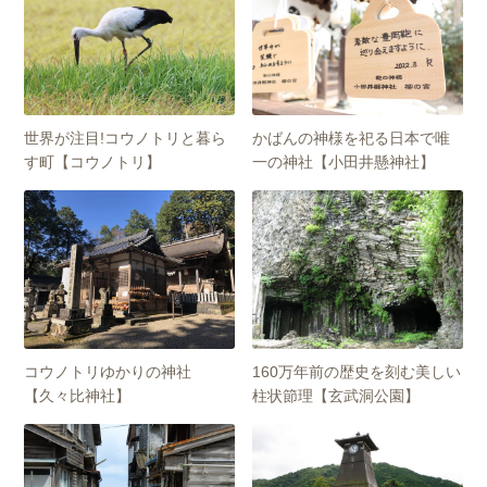
世界が注目!コウノトリと暮ら
かばんの神様を祀る日本で唯
す町【コウノトリ】
一の神社【小田井懸神社】
コウノトリゆかりの神社
160万年前の歴史を刻む美しい
【久々比神社】
柱状節理【玄武洞公園】