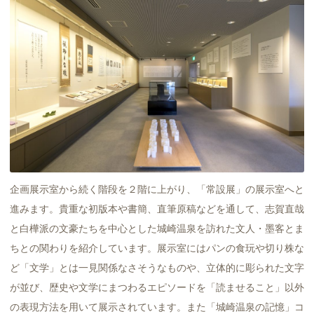
企画展示室から続く階段を２階に上がり、「常設展」の展示室へと
進みます。貴重な初版本や書簡、直筆原稿などを通して、志賀直哉
と白樺派の文豪たちを中心とした城崎温泉を訪れた文人・墨客とま
ちとの関わりを紹介しています。展示室にはパンの食玩や切り株な
ど「文学」とは一見関係なさそうなものや、立体的に彫られた文字
が並び、歴史や文学にまつわるエピソードを「読ませること」以外
の表現方法を用いて展示されています。また「城崎温泉の記憶」コ