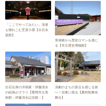
「ここでやってみたい」演者
も惚れこむ芝居小屋【出石永
楽館】
実体験から歴史ロマンを感じ
る【市立歴史博物館】
出石出身の洋画家・伊藤清永
演劇のまちの原点を感じる旅
の絵画がズラリ【豊岡市立美
へ！但東に残る【農村歌舞伎
術館－伊藤清永記念館－】
舞台】