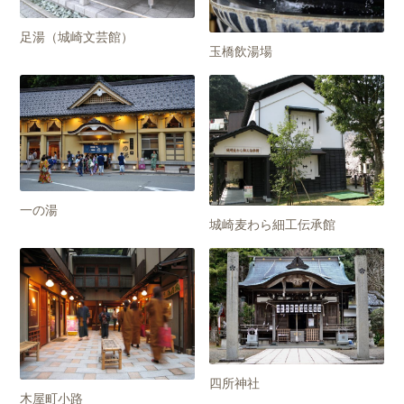
足湯（城崎文芸館）
玉橋飲湯場
一の湯
城崎麦わら細工伝承館
四所神社
木屋町小路