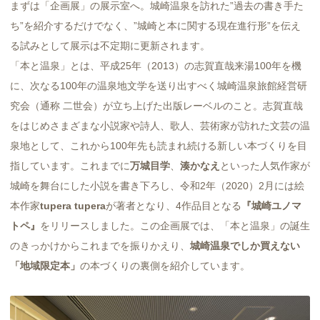
まずは「企画展」の展示室へ。城崎温泉を訪れた”過去の書き手た
ち”を紹介するだけでなく、”城崎と本に関する現在進行形”を伝え
る試みとして展示は不定期に更新されます。
「本と温泉」とは、平成25年（2013）の志賀直哉来湯100年を機
に、次なる100年の温泉地文学を送り出すべく城崎温泉旅館経営研
究会（通称 二世会）が立ち上げた出版レーベルのこと。志賀直哉
をはじめさまざまな小説家や詩人、歌人、芸術家が訪れた文芸の温
泉地として、これから100年先も読まれ続ける新しい本づくりを目
指しています。これまでに
万城目学
、
湊かなえ
といった人気作家が
城崎を舞台にした小説を書き下ろし、令和2年（2020）2月には絵
本作家
tupera tupera
が著者となり、4作品目となる
『城崎ユノマ
トペ』
をリリースしました。この企画展では、「本と温泉」の誕生
のきっかけからこれまでを振りかえり、
城崎温泉でしか買えない
「地域限定本」
の本づくりの裏側を紹介しています。