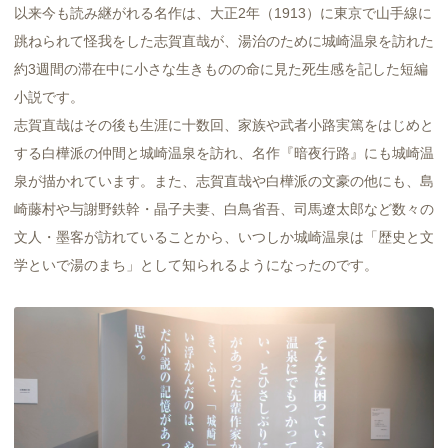
以来今も読み継がれる名作は、大正2年（1913）に東京で山手線に
跳ねられて怪我をした志賀直哉が、湯治のために城崎温泉を訪れた
約3週間の滞在中に小さな生きものの命に見た死生感を記した短編
小説です。
志賀直哉はその後も生涯に十数回、家族や武者小路実篤をはじめと
する白樺派の仲間と城崎温泉を訪れ、名作『暗夜行路』にも城崎温
泉が描かれています。また、志賀直哉や白樺派の文豪の他にも、島
崎藤村や与謝野鉄幹・晶子夫妻、白鳥省吾、司馬遼太郎など数々の
文人・墨客が訪れていることから、いつしか城崎温泉は「歴史と文
学といで湯のまち」として知られるようになったのです。