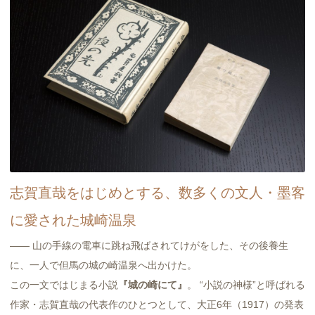
志賀直哉をはじめとする、数多くの文人・墨客
に愛された城崎温泉
―― 山の手線の電車に跳ね飛ばされてけがをした、その後養生
に、一人で但馬の城の崎温泉へ出かけた。
この一文ではじまる小説
『城の崎にて』
。 “小説の神様”と呼ばれる
作家・志賀直哉の代表作のひとつとして、大正6年（1917）の発表