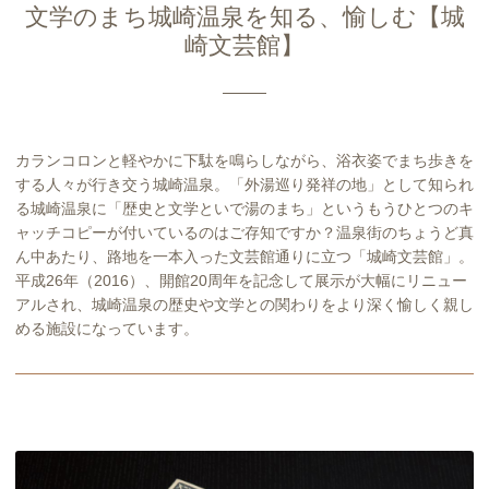
文学のまち城崎温泉を知る、愉しむ【城
崎文芸館】
カランコロンと軽やかに下駄を鳴らしながら、浴衣姿でまち歩きを
する人々が行き交う城崎温泉。「外湯巡り発祥の地」として知られ
る城崎温泉に「歴史と文学といで湯のまち」というもうひとつのキ
ャッチコピーが付いているのはご存知ですか？温泉街のちょうど真
ん中あたり、路地を一本入った文芸館通りに立つ「城崎文芸館」。
平成26年（2016）、開館20周年を記念して展示が大幅にリニュー
アルされ、城崎温泉の歴史や文学との関わりをより深く愉しく親し
める施設になっています。