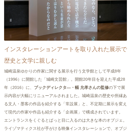
インスタレーションアートを取り入れた展示で
歴史と文学に親しむ
城崎温泉ゆかりの作家に関する展示を行う文学館として平成8年
（1996）に開館した「城崎文芸館」。開館20年目を迎えた平成28
年（2016）に、
ブックディレクタ―・幅 允孝さんの監修
の下で展
示内容が大幅にリニューアルされました。城崎温泉の歴史や所縁あ
る文人・墨客の作品を紹介する「常設展」と、不定期に展示を変え
て現代の作家や作品も紹介する「企画展」で構成されています。
エントランスをくぐるとぱっと目に入るのは大きな本のオブジェ。
ライゾマティクス社が手がける映像インスタレーションで、オブジ