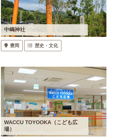
中嶋神社
豊岡
歴史・文化
WACCU TOYOOKA（こども広
場）