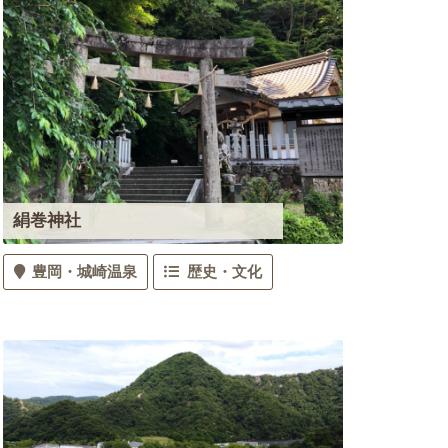
絹巻神社
豊岡
城崎温泉
歴史・文化