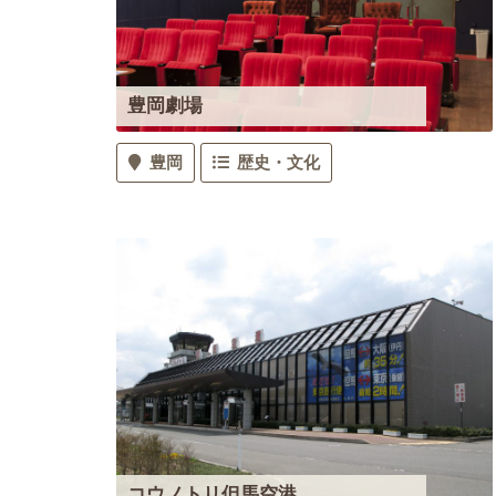
豊岡劇場
豊岡
歴史・文化
コウノトリ但馬空港