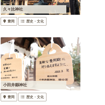
久々比神社
豊岡
歴史・文化
小田井縣神社
豊岡
歴史・文化