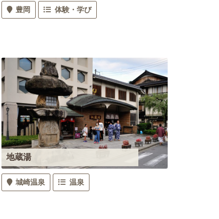
豊岡
体験・学び
地蔵湯
城崎温泉
温泉