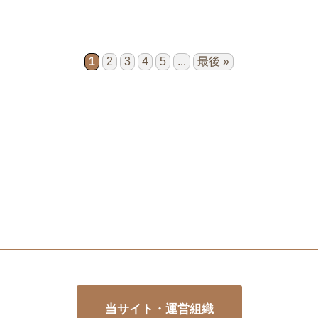
1
2
3
4
5
...
最後 »
当サイト・運営組織