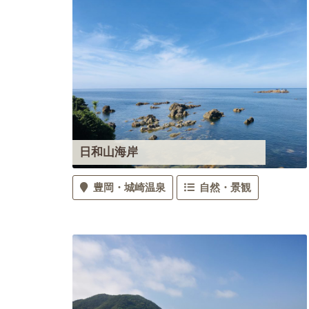
日和山海岸
豊岡
城崎温泉
自然・景観