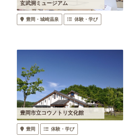
玄武洞ミュージアム
豊岡
城崎温泉
体験・学び
豊岡市立コウノトリ文化館
豊岡
体験・学び