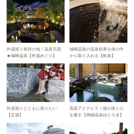
外湯巡り発祥の地！温泉天国
城崎温泉の温泉効果を体の中
★城崎温泉【外湯めぐり】
から取り入れる【飲泉】
外湯巡りとともに巡りたい
高原アクテビティ後の体と心
【足湯】
を癒す【神鍋温泉ゆとろぎ】