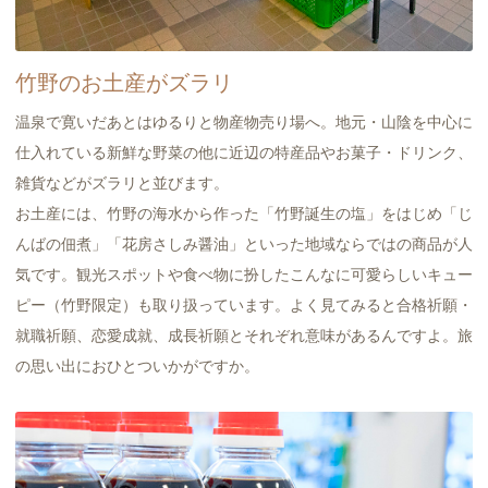
竹野のお土産がズラリ
温泉で寛いだあとはゆるりと物産物売り場へ。地元・山陰を中心に
仕入れている新鮮な野菜の他に近辺の特産品やお菓子・ドリンク、
雑貨などがズラリと並びます。
お土産には、竹野の海水から作った「竹野誕生の塩」をはじめ「じ
んばの佃煮」「花房さしみ醤油」といった地域ならではの商品が人
気です。観光スポットや食べ物に扮したこんなに可愛らしいキュー
ピー（竹野限定）も取り扱っています。よく見てみると合格祈願・
就職祈願、恋愛成就、成長祈願とそれぞれ意味があるんですよ。旅
の思い出におひとついかがですか。