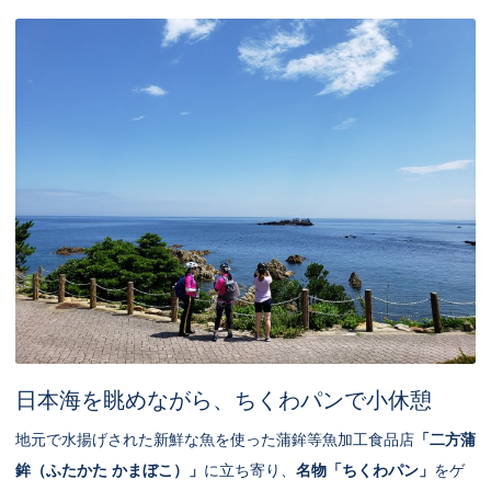
日本海を眺めながら、ちくわパンで小休憩
地元で水揚げされた新鮮な魚を使った蒲鉾等魚加工食品店
「二方蒲
鉾（ふたかた かまぼこ）」
に立ち寄り、
名物「ちくわパン」
をゲ