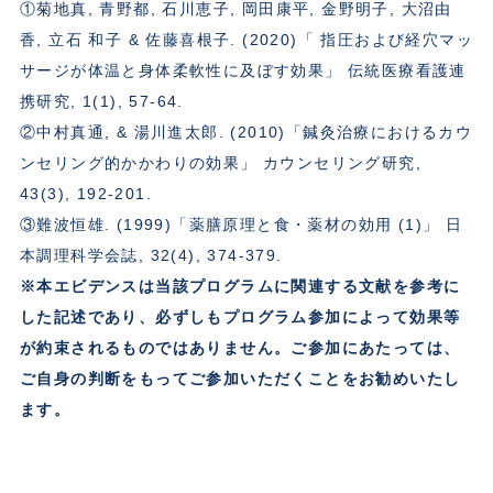
①菊地真, 青野都, 石川恵子, 岡田康平, 金野明子, 大沼由
香, 立石 和子 & 佐藤喜根子. (2020)「 指圧および経穴マッ
サージが体温と身体柔軟性に及ぼす効果」 伝統医療看護連
携研究, 1(1), 57-64.
②中村真通, & 湯川進太郎. (2010)「鍼灸治療におけるカウ
ンセリング的かかわりの効果」 カウンセリング研究,
43(3), 192-201.
③難波恒雄. (1999)「薬膳原理と食・薬材の効用 (1)」 日
本調理科学会誌, 32(4), 374-379.
※本エビデンスは当該プログラムに関連する文献を参考に
した記述であり、必ずしもプログラム参加によって効果等
が約束されるものではありません。ご参加にあたっては、
ご自身の判断をもってご参加いただくことをお勧めいたし
ます。