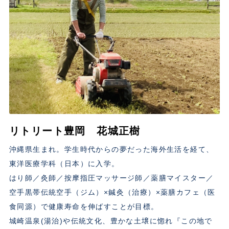
リトリート豊岡 花城正樹
沖縄県生まれ。学生時代からの夢だった海外生活を経て、
東洋医療学科（日本）に入学。
はり師／灸師／按摩指圧マッサージ師／薬膳マイスター／
空手黒帯伝統空手（ジム）×鍼灸（治療）×薬膳カフェ（医
食同源）で健康寿命を伸ばすことが目標。
城崎温泉(湯治)や伝統文化、豊かな土壌に惚れ『この地で