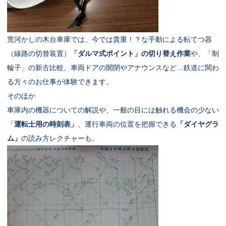
荒河かしの木台車庫では、今では貴重！？な手動による転てつ器
（線路の切替装置）
「ダルマ式ポイント」の切り替え作業
や、「制
輪子」の新古比較、車両ドアの開閉やアナウンスなど…鉄道に関わ
る方々のお仕事が体験できます。
そのほか
車庫内の機器についての解説や、一般の目には触れる機会の少ない
「
運転士用の時刻表」
、運行車両の位置を把握できる
「ダイヤグラ
ム」
の読み方レクチャーも。