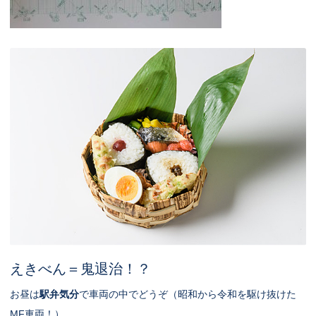
えきべん＝鬼退治！？
お昼は
駅弁気分
で車両の中でどうぞ（昭和から令和を駆け抜けた
MF車両！）