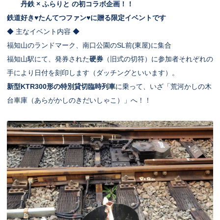
丹鉄 × ふらりと の初コラボ企画！！
鉄道好き♥たんてつファン♥に贈る限定イベントです
◆ 主なイベント内容 ◆
福知山のランドマーク、南口公園のSL前(東屋)に集合
福知山駅にて、発券された
硬券
（旧式の切符）に参加者それぞれの
手により日付を刻印します（ダッチングといいます）。
新型KTR300形の特別
貸切臨時列車
に乗って、いざ「荒河かしの木
台車庫（あらがかしのきだいしゃこ）」へ！！