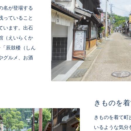
の名が登場する
残っていること
ています。出石
館（えいらくか
台「辰鼓楼（しん
やグルメ、お酒
きものを着
きものを着て町
いるような気分