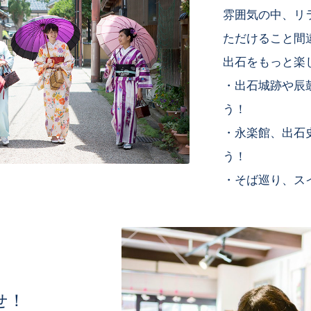
雰囲気の中、リ
ただけること間
出石をもっと楽
・出石城跡や辰
う！
・永楽館、出石
う！
・そば巡り、ス
せ！