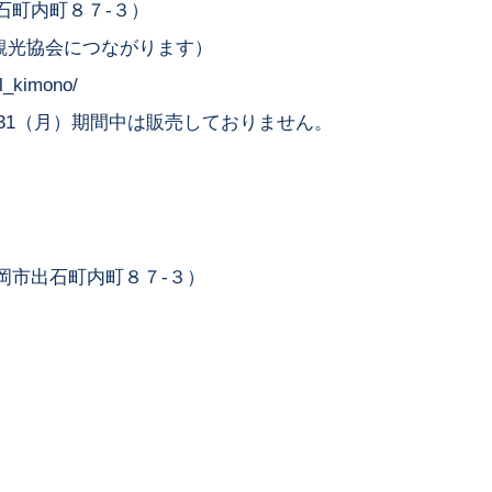
石町内町８７-３）
國出石観光協会につながります）
al_kimono/
～8/31（月）期間中は販売しておりません。
岡市出石町内町８７-３）