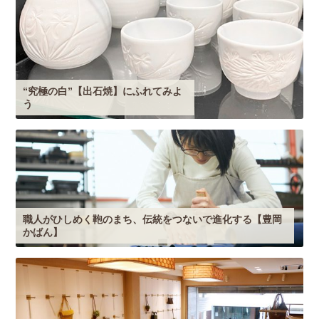
“究極の白”【出石焼】にふれてみよ
う
職人がひしめく鞄のまち、伝統をつないで進化する【豊岡
かばん】